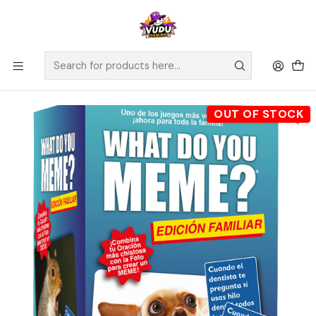
🚀 ¡Despachamos a todo Chile! Envío GRATIS a Regiones sobre
$100.000 y a RM sobre $35.000
Home
Juegos de Mesa
Competitivos
What Do You Meme? Edición Familiar
OUT OF STOCK