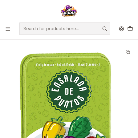
🚀 ¡Despachamos a todo Chile! Envío GRATIS a Regiones sobre
$100.000 y a RM sobre $35.000
Home
Juegos de Mesa
Editorial
Devir
Ensalada de puntos - Español