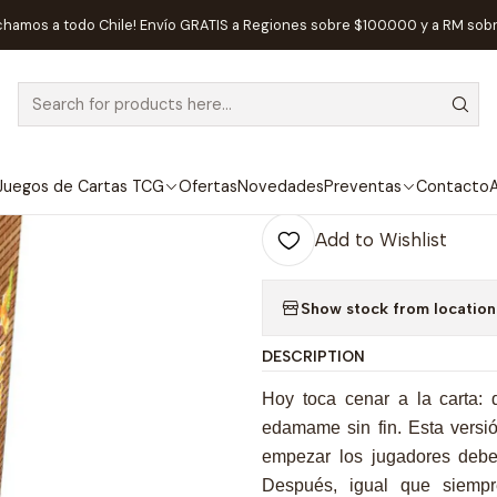
Home
Juegos de Mesa
Editorial
Devir
Sushi Go Party! - Españo
chamos a todo Chile! Envío GRATIS a Regiones sobre $100.000 y a RM sob
|
Sushi Go Party
Juegos de Cartas TCG
Ofertas
Novedades
Preventas
Contacto
A
Quantity
Add to Wishlist
Show stock from location
DESCRIPTION
Hoy toca cenar a la carta: 
edamame sin fin. Esta versi
empezar los jugadores deber
Después, igual que siempr