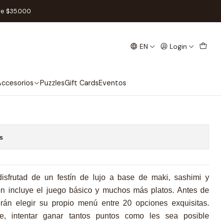
l
re $35.000
EN
Login
! - Español
Add to Cart
Buy now
ccesorios
Puzzles
Gift Cards
Eventos
s
disfrutad de un festín de lujo a base de maki, sashimi y
ón incluye el juego básico y muchos más platos. Antes de
án elegir su propio menú entre 20 opciones exquisitas.
e, intentar ganar tantos puntos como les sea posible