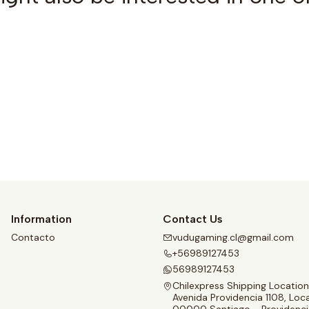
See details
Information
Contact Us
Contacto
vudugaming.cl@gmail.com
+56989127453
56989127453
Chilexpress Shipping Location
Avenida Providencia 1108, Loca
00000 Santiago - Providenci