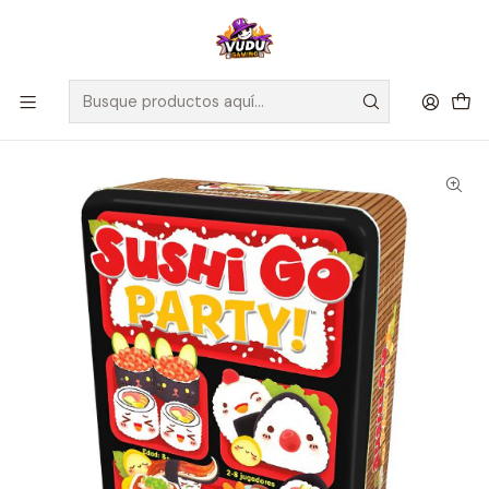
🚀 ¡Despachamos a todo Chile! Envío GRATIS a Regiones sobre
$100.000 y a RM sobre $35.000
Inicio
Juegos de Mesa
Editorial
Devir
Sushi Go Party! - Español