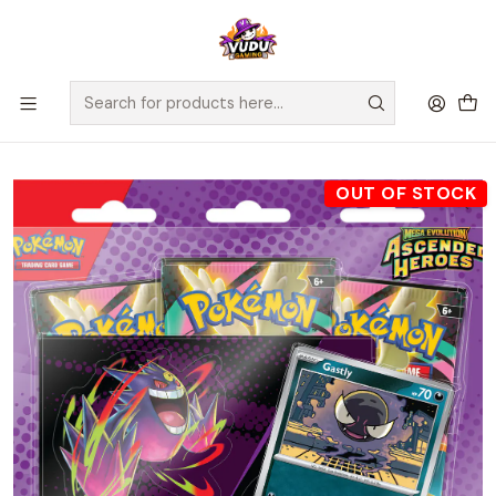
🚀 ¡Despachamos a todo Chile! Envío GRATIS a Regiones sobre
$100.000 y a RM sobre $35.000
Home
Juegos de Cartas TCG
Pokémon
Sellados Pokémon
Pokemon TCG Mega Evolution - Gastly Ascended Heroes Tech
Sticker Collection
OUT OF STOCK