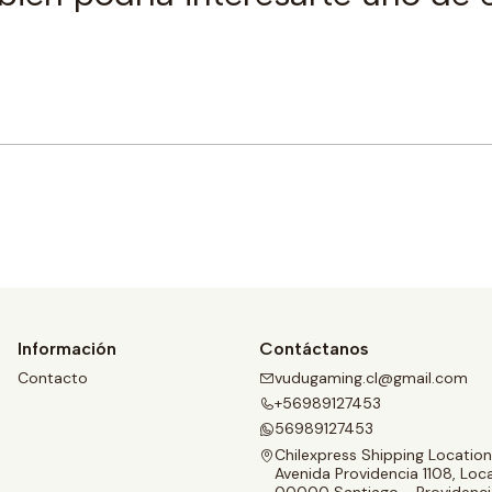
Comprar ahora
Información
Contáctanos
Contacto
vudugaming.cl@gmail.com
+56989127453
56989127453
Chilexpress Shipping Location
Avenida Providencia 1108, Loca
00000 Santiago - Providenci