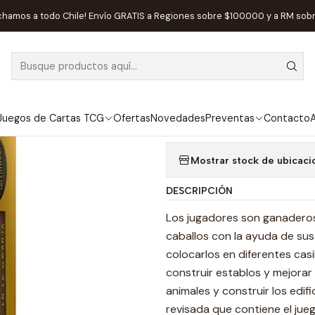
Juegos de Mesa
Competitivos
Agricola Animales en la Granja - 
chamos a todo Chile! Envío GRATIS a Regiones sobre $100.000 y a RM sob
|
AGOTADO
Agricola Anima
Agregar a la lista de
Juegos de Cartas TCG
Ofertas
Novedades
Preventas
Contacto
A
Mostrar stock de ubicaci
DESCRIPCIÓN
Los jugadores son ganaderos 
caballos con la ayuda de sus
colocarlos en diferentes casi
construir establos y mejorar 
animales y construir los edifi
revisada que contiene el jue