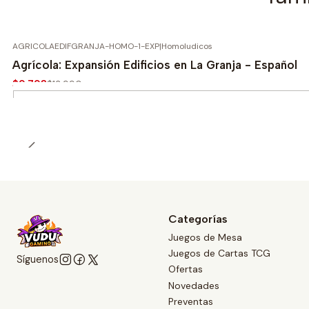
AGRICOLAEDIFGRANJA-HOMO-1-EXP
|
Homoludicos
-30%
Agrícola: Expansión Edificios en La Granja - Español
$9.793
$13.990
Cantidad
Categorías
Juegos de Mesa
Juegos de Cartas TCG
Síguenos
Ofertas
Novedades
Preventas