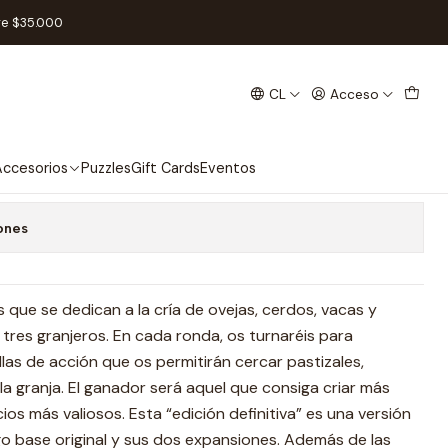
Español
re $35.000
CL
Acceso
les en la Granja - Español
 favoritos
ccesorios
Puzzles
Gift Cards
Eventos
ones
que se dedican a la cría de ovejas, cerdos, vacas y
 tres granjeros. En cada ronda, os turnaréis para
llas de acción que os permitirán cercar pastizales,
la granja. El ganador será aquel que consiga criar más
cios más valiosos. Esta “edición definitiva” es una versión
go base original y sus dos expansiones. Además de las