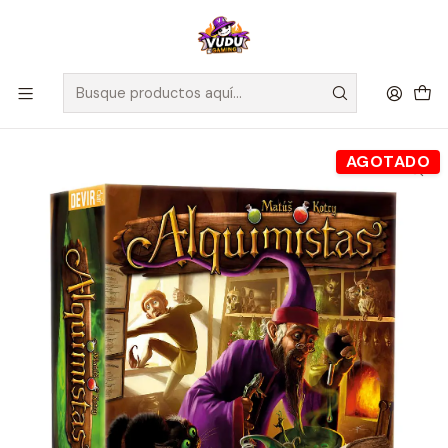
🚀 ¡Despachamos a todo Chile! Envío GRATIS a Regiones sobre
$100.000 y a RM sobre $35.000
Inicio
Juegos de Mesa
Editorial
Devir
Alquimistas - Español
AGOTADO