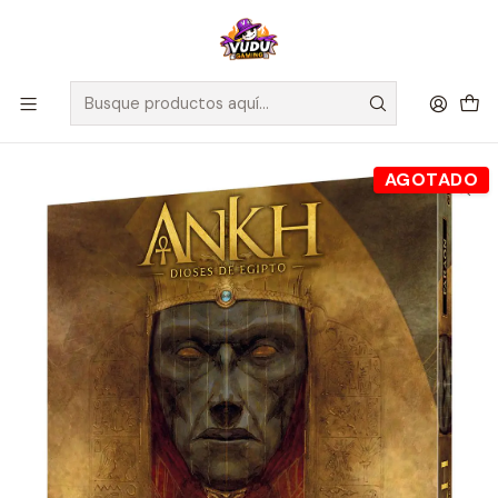
🚀 ¡Despachamos a todo Chile! Envío GRATIS a Regiones sobre
$100.000 y a RM sobre $35.000
Inicio
Juegos de Mesa
Competitivos
Ankh Expansion Faraón - Español
AGOTADO