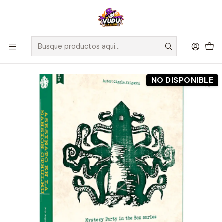
🚀 ¡Despachamos a todo Chile! Envío GRATIS a Regiones sobre
$100.000 y a RM sobre $35.000
Inicio
Preventas
Maldito Games
Preventa - Asesinato en la Mansion Cthulhu - Español
NO DISPONIBLE