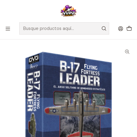
🚀 ¡Despachamos a todo Chile! Envío GRATIS a Regiones sobre
$100.000 y a RM sobre $35.000
Inicio
Juegos de Mesa
Competitivos
B-17 Flying Fortress Leader - Español