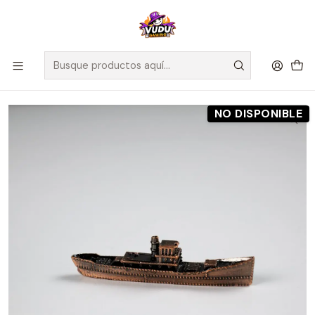
🚀 ¡Despachamos a todo Chile! Envío GRATIS a Regiones sobre
$100.000 y a RM sobre $35.000
Inicio
Preventas
Maldito Games
Preventa - Barco de metal - Sleeping Gods
NO DISPONIBLE