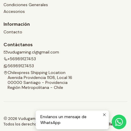
Condiciones Generales
Accesorios
Información
Contacto
Contáctanos
vudugaming.cl@gmail.com
+56989127453
56989127453
Chilexpress Shipping Location
Avenida Providencia 1108, Local 16
00000 Santiago - Providencia
Región Metropolitana - Chile
Envíanos un mensaje de
2026 Vudugaming.
WhatsApp
Todos los derechos reservados.
Desarrollado por Jumpseller
.