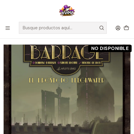
🚀 ¡Despachamos a todo Chile! Envío GRATIS a Regiones sobre
$100.000 y a RM sobre $35.000
Inicio
Juegos de Mesa
Editorial
Maldito Games
Barrage Expansión El Proyecto Leeghwater - Español
NO DISPONIBLE