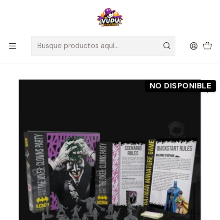
🚀 ¡Despachamos a todo Chile! Envío GRATIS a Regiones sobre
$100.000 y a RM sobre $35.000
Inicio
Preventas
Knight Models
Preventa - BATMAN MINIATURE GAMES - THE JOKER: CLOWNS
PARTY
NO DISPONIBLE