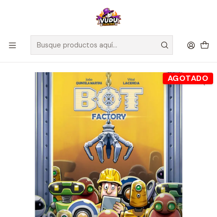
🚀 ¡Despachamos a todo Chile! Envío GRATIS a Regiones sobre
$100.000 y a RM sobre $35.000
Inicio
Juegos de Mesa
Editorial
Maldito Games
BOT FACTORY - EDICIÓN KS - Español
AGOTADO