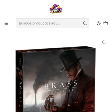
🚀 ¡Despachamos a todo Chile! Envío GRATIS a Regiones sobre
$100.000 y a RM sobre $35.000
Inicio
Juegos de Mesa
Editorial
Maldito Games
Brass: Lancashire - Español