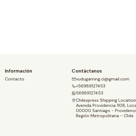
Ver detalles
Información
Contáctanos
Contacto
vudugaming.cl@gmail.com
+56989127453
56989127453
Chilexpress Shipping Location
Avenida Providencia 1108, Loca
00000 Santiago - Providenci
Región Metropolitana - Chile