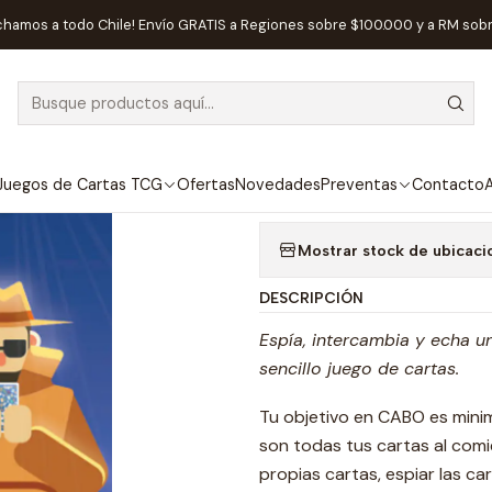
Inicio
Juegos de Mesa
Competitivos
Cabo - Español
chamos a todo Chile! Envío GRATIS a Regiones sobre $100.000 y a RM sob
|
AGOTADO
Cabo - Españo
Agregar a la lista de
Juegos de Cartas TCG
Ofertas
Novedades
Preventas
Contacto
A
Mostrar stock de ubicaci
DESCRIPCIÓN
Espía, intercambia y echa u
sencillo juego de cartas.
Tu objetivo en CABO es minimi
son todas tus cartas al comi
propias cartas, espiar las c