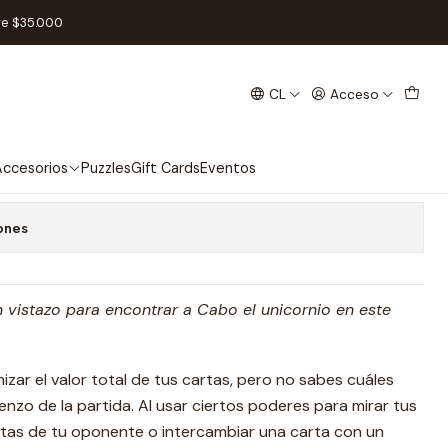
re $35.000
CL
Acceso
l
 favoritos
ccesorios
Puzzles
Gift Cards
Eventos
ones
n vistazo para encontrar a Cabo el unicornio en este
zar el valor total de tus cartas, pero no sabes cuáles
enzo de la partida. Al usar ciertos poderes para mirar tus
artas de tu oponente o intercambiar una carta con un