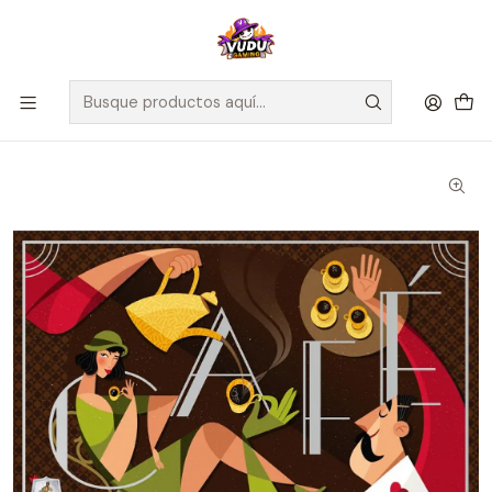
🚀 ¡Despachamos a todo Chile! Envío GRATIS a Regiones sobre
$100.000 y a RM sobre $35.000
Inicio
Juegos de Mesa
Editorial
Maldito Games
Café - Español