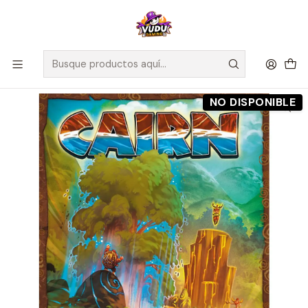
🚀 ¡Despachamos a todo Chile! Envío GRATIS a Regiones sobre
$100.000 y a RM sobre $35.000
Inicio
Preventas
Maldito Games
Preventa - Cairn - Español
NO DISPONIBLE