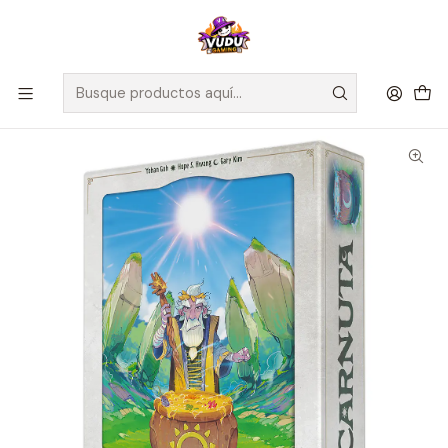
🚀 ¡Despachamos a todo Chile! Envío GRATIS a Regiones sobre
$100.000 y a RM sobre $35.000
Inicio
Juegos de Mesa
Estrategia
Carnuta - Español