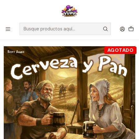
🚀 ¡Despachamos a todo Chile! Envío GRATIS a Regiones sobre
$100.000 y a RM sobre $35.000
Inicio
Juegos de Mesa
Editorial
Maldito Games
Cerveza Pan - Español
AGOTADO