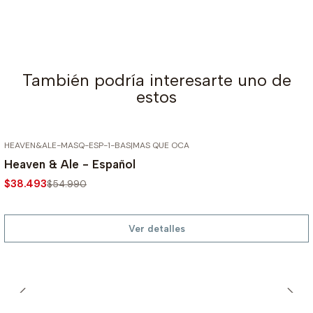
También podría interesarte uno de
estos
HEAVEN&ALE-MASQ-ESP-1-BAS
|
MAS QUE OCA
AGOTADO
-30%
Heaven & Ale - Español
$38.493
$54.990
Ver detalles