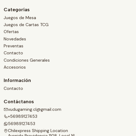
Categorías
Juegos de Mesa
Juegos de Cartas TCG
Ofertas
Novedades
Preventas
Contacto
Condiciones Generales
Accesorios
Información
Contacto
Contáctanos
vudugaming.cl@gmail.com
+56989127453
56989127453
Chilexpress Shipping Location
Avenida Providencia 1108, Local 16