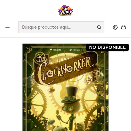
🚀 ¡Despachamos a todo Chile! Envío GRATIS a Regiones sobre
$100.000 y a RM sobre $35.000
Inicio
Preventas
Maldito Games
Preventa - Clockworker - Español
NO DISPONIBLE