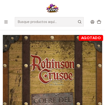
🚀 ¡Despachamos a todo Chile! Envío GRATIS a Regiones sobre
$100.000 y a RM sobre $35.000
Inicio
Juegos de Mesa
Editorial
Maldito Games
Cofre del tesoro - Robinson Crusoe - Español
AGOTADO