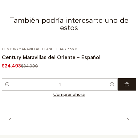
También podría interesarte uno de
estos
CENTURYMARAVILLAS-PLANB-1-BAS
|
Plan B
-30%
Century Maravillas del Oriente - Español
$24.493
$34.990
Cantidad
Comprar ahora