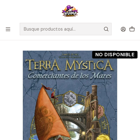
🚀 ¡Despachamos a todo Chile! Envío GRATIS a Regiones sobre
$100.000 y a RM sobre $35.000
Inicio
Preventas
Maldito Games
Preventa - COMERCIANTES DE LOS MARES - TERRA MYSTICA -
Español
NO DISPONIBLE