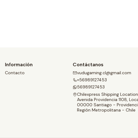
Ver detalles
Información
Contáctanos
Contacto
vudugaming.cl@gmail.com
+56989127453
56989127453
Chilexpress Shipping Location
Avenida Providencia 1108, Loca
00000 Santiago - Providenci
Región Metropolitana - Chile