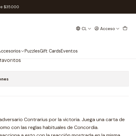
RIA - Español
re $35.000
CL
Acceso
 EXPANSION SOLITARIA -
ccesorios
Puzzles
Gift Cards
Eventos
 favoritos
ones
 adversario Contrarius por la victoria. Juega una carta de
como con las reglas habituales de Concordia.
reacciona a esto con la reacción mostrada en la misma