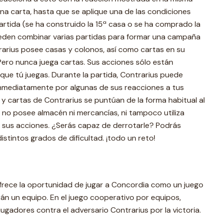
una carta, hasta que se aplique una de las condiciones
partida (se ha construido la 15ª casa o se ha comprado la
ueden combinar varias partidas para formar una campaña
trarius posee casas y colonos, así como cartas en su
Pero nunca juega cartas. Sus acciones sólo están
que tú juegas. Durante la partida, Contrarius puede
inmediatamente por algunas de sus reacciones a tus
 y cartas de Contrarius se puntúan de la forma habitual al
us no posee almacén ni mercancías, ni tampoco utiliza
o sus acciones. ¿Serás capaz de derrotarle? Podrás
istintos grados de dificultad. ¡todo un reto!
 ofrece la oportunidad de jugar a Concordia como un juego
án un equipo. En el juego cooperativo por equipos,
gadores contra el adversario Contrarius por la victoria.