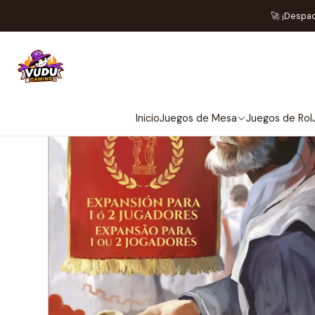
Inicio
Juegos
🚀 ¡Despa
Inicio
Juegos de Mesa
Juegos de Rol