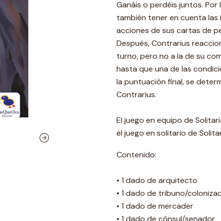
Ganáis o perdéis juntos. Por 
también tener en cuenta las 
acciones de sus cartas de p
Después, Contrarius reaccion
turno, pero no a la de su co
hasta que una de las condici
la puntuación final, se dete
Contrarius.
El juego en equipo de Solita
el juego en solitario de Solitar
Contenido:
• 1 dado de arquitecto
• 1 dado de tribuno/coloniza
• 1 dado de mercader
• 1 dado de cónsul/senador