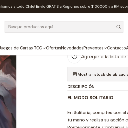
 de Mesa
Editorial
MasQueOca
CONCORDIA - EXPANSION SOLITA
chamos a todo Chile! Envío GRATIS a Regiones sobre $100.000 y a RM sob
|
AGOTADO
CONCORDIA -
Español
Juegos de Cartas TCG
Ofertas
Novedades
Preventas
Contacto
A
Agregar a la lista de
Mostrar stock de ubicaci
DESCRIPCIÓN
EL MODO SOLITARIO
En Solitaria, compites con el
tu mano y realiza su acción 
Posteriormente, Contrarius 