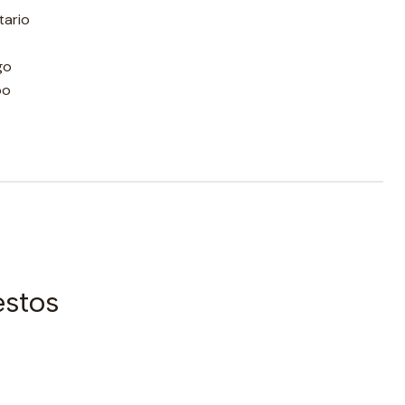
tario
go
po
estos
|
AGOTADO