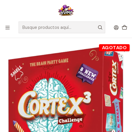
🚀 ¡Despachamos a todo Chile! Envío GRATIS a Regiones sobre
$100.000 y a RM sobre $35.000
Inicio
Juegos de Mesa
Competitivos
Cortex Challenge 3 - Español
AGOTADO