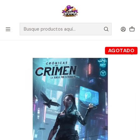
🚀 ¡Despachamos a todo Chile! Envío GRATIS a Regiones sobre
$100.000 y a RM sobre $35.000
Inicio
Juegos de Mesa
Competitivos
Cronicas del crimen 2400 - Español
AGOTADO