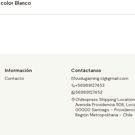
color Blanco
Comprar ahora
Información
Contáctanos
Contacto
vudugaming.cl@gmail.com
+56989127453
56989127453
Chilexpress Shipping Location
Avenida Providencia 1108, Loca
00000 Santiago - Providenci
Región Metropolitana - Chile