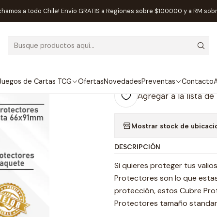
rios
Protectores de Cartas
Cubre Protectores | TOPDECK Sta
chamos a todo Chile! Envío GRATIS a Regiones sobre $100.000 y a RM sob
|
AGOTADO
Cubre Protect
69x94mm
Juegos de Cartas TCG
Ofertas
Novedades
Preventas
Contacto
A
Agregar a la lista de
Mostrar stock de ubicaci
DESCRIPCIÓN
Si quieres proteger tus vali
Protectores son lo que est
protección, estos Cubre Pro
Protectores tamaño standard