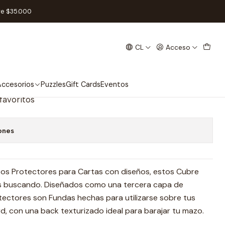
ndard 69x94mm
re $35.000
CL
Acceso
ores | TOPDECK Standard
ccesorios
Puzzles
Gift Cards
Eventos
 favoritos
ones
osos Protectores para Cartas con diseños, estos Cubre
as buscando. Diseñados como una tercera capa de
tectores son Fundas hechas para utilizarse sobre tus
, con una back texturizado ideal para barajar tu mazo.