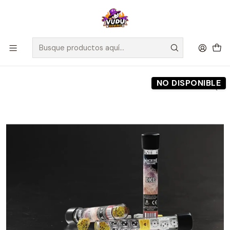
🚀 ¡Despachamos a todo Chile! Envío GRATIS a Regiones sobre
$100.000 y a RM sobre $35.000
Inicio
Preventas
Maldito Games
Preventa - Dice Vial - Machina Arcana
NO DISPONIBLE