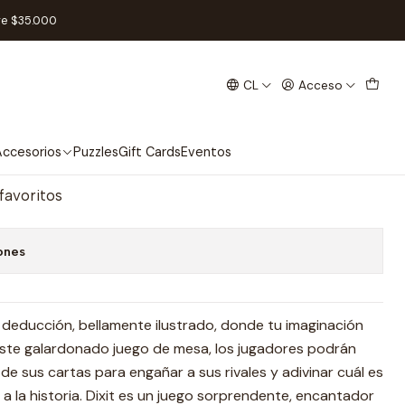
l
re $35.000
CL
Acceso
ersión) - Español
regar al Carro
Comprar ahora
ccesorios
Puzzles
Gift Cards
Eventos
 favoritos
ones
e deducción, bellamente ilustrado, donde tu imaginación
n este galardonado juego de mesa, los jugadores podrán
 de sus cartas para engañar a sus rivales y adivinar cuál es
a la historia. Dixit es un juego sorprendente, encantador