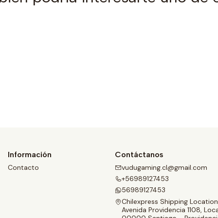
Ver detalles
Información
Contáctanos
Contacto
vudugaming.cl@gmail.com
+56989127453
56989127453
Chilexpress Shipping Location
Avenida Providencia 1108, Loca
00000 Santiago - Providenci