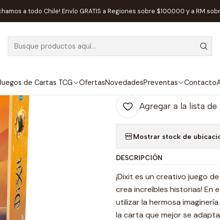
Inicio
Juegos de Mesa
Familiares
Dixit (Nueva Versión) - Españo
chamos a todo Chile! Envío GRATIS a Regiones sobre $100.000 y a RM sob
|
Dixit (Nueva V
Ag
Juegos de Cartas TCG
Ofertas
Novedades
Preventas
Contacto
A
Cantidad
Agregar a la lista de
Mostrar stock de ubicaci
DESCRIPCIÓN
¡Dixit es un creativo juego d
crea increíbles historias! E
utilizar la hermosa imaginería
la carta que mejor se adapta 