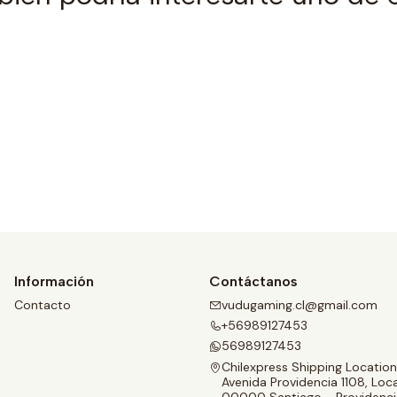
Ver detalles
Información
Contáctanos
Contacto
vudugaming.cl@gmail.com
+56989127453
56989127453
Chilexpress Shipping Location
Avenida Providencia 1108, Loca
00000 Santiago - Providenci