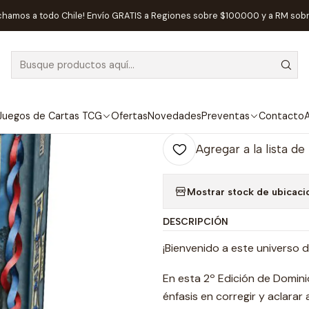
Juegos de Mesa
Editorial
Devir
Dominion - Expansión Intriga -
chamos a todo Chile! Envío GRATIS a Regiones sobre $100.000 y a RM sob
|
Dominion - Exp
Ag
Juegos de Cartas TCG
Ofertas
Novedades
Preventas
Contacto
A
Cantidad
Agregar a la lista de
Mostrar stock de ubicaci
DESCRIPCIÓN
¡Bienvenido a este universo 
En esta 2º Edición de Domini
énfasis en corregir y aclarar