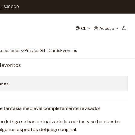
 Español
re $35.000
CL
Acceso
ansión Intriga - Español
regar al Carro
Comprar ahora
ccesorios
Puzzles
Gift Cards
Eventos
 favoritos
ones
de fantasía medieval completamente revisado!
on Intriga se han actualizado las cartas y se ha puesto
 algunos aspectos del juego original.