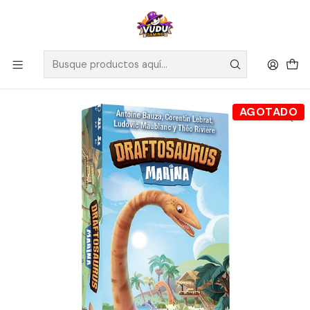
🚀 ¡Despachamos a todo Chile! Envío GRATIS a Regiones sobre
$100.000 y a RM sobre $35.000
Inicio
Juegos de Mesa
Editorial
Fractal
Draftosaurus - Expansión Marina - Español
AGOTADO