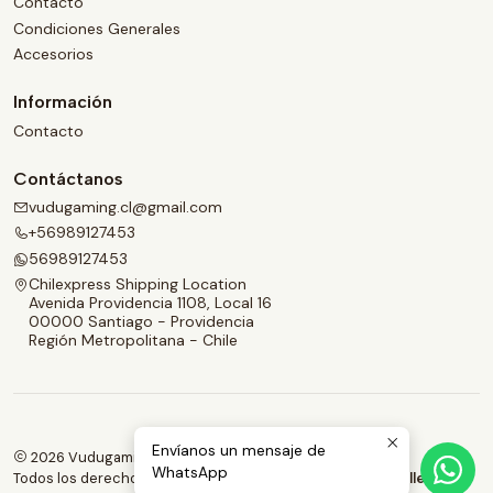
Contacto
Condiciones Generales
Accesorios
Información
Contacto
Contáctanos
vudugaming.cl@gmail.com
+56989127453
56989127453
Chilexpress Shipping Location
Avenida Providencia 1108, Local 16
00000 Santiago - Providencia
Región Metropolitana - Chile
Envíanos un mensaje de
2026 Vudugaming.
WhatsApp
Todos los derechos reservados.
Desarrollado por Jumpseller
.