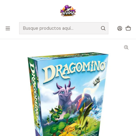
🚀 ¡Despachamos a todo Chile! Envío GRATIS a Regiones sobre
$100.000 y a RM sobre $35.000
Inicio
Juegos de Mesa
Competitivos
Dragomino - Español