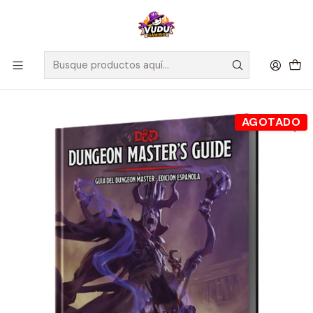
🚀 ¡Despachamos a todo Chile! Envío GRATIS a Regiones sobre
$100.000 y a RM sobre $35.000
Inicio
Juegos de Rol
Dungeons & Dragons: Guía del Dungeon Master Edición
Española - Español
AGOTADO