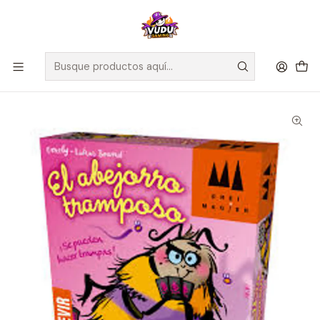
🚀 ¡Despachamos a todo Chile! Envío GRATIS a Regiones sobre
$100.000 y a RM sobre $35.000
Inicio
Juegos de Mesa
Editorial
Devir
El Abejorro Tramposo - Español