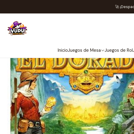
Inicio
J
🚀 ¡Despa
Inicio
Juegos de Mesa
Juegos de Rol