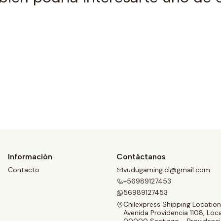
Ver detalles
Información
Contáctanos
Contacto
vudugaming.cl@gmail.com
+56989127453
56989127453
Chilexpress Shipping Location
Avenida Providencia 1108, Loca
00000 Santiago - Providenci