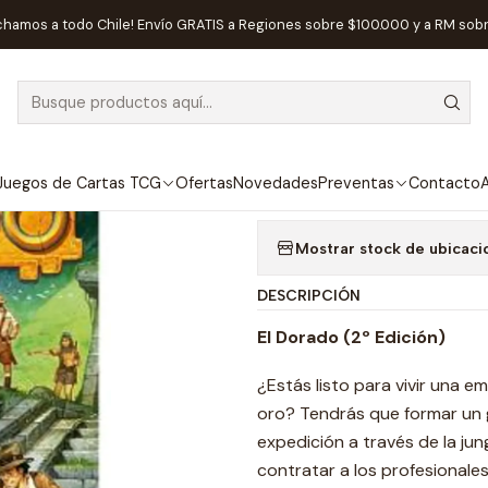
uegos de Mesa
Editorial
Ravensburger
EL DORADO (2ª EDICIÓN) 
chamos a todo Chile! Envío GRATIS a Regiones sobre $100.000 y a RM sob
|
AGOTADO
EL DORADO (2
Agregar a la lista de
Juegos de Cartas TCG
Ofertas
Novedades
Preventas
Contacto
A
Mostrar stock de ubicaci
DESCRIPCIÓN
El Dorado (2º Edición)
¿Estás listo para vivir una 
oro? Tendrás que formar un g
expedición a través de la jun
contratar a los profesionale