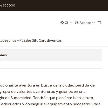
- Español
re $35.000
CL
Acceso
ª EDICIÓN) - Español
 favoritos
ccesorios
Puzzles
Gift Cards
Eventos
ones
emocionante aventura en busca de la ciudad perdida del
rupo de valientes aventureros y guiarlos en una
gla de Sudamérica. Tendrás que planificar bien la ruta,
s adecuados y conseguir el equipamiento necesario. ¡Para