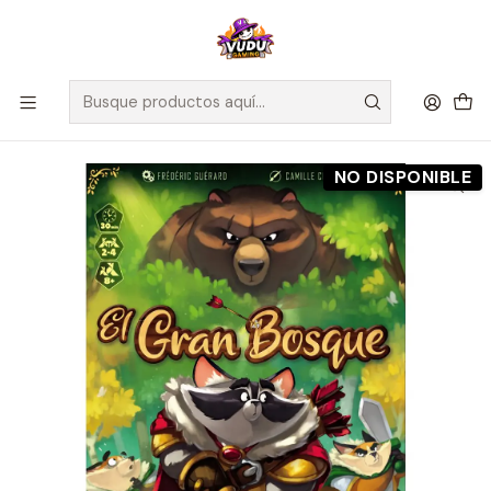
🚀 ¡Despachamos a todo Chile! Envío GRATIS a Regiones sobre
$100.000 y a RM sobre $35.000
Inicio
Preventas
Maldito Games
Preventa - El Gran Bosque - Español
NO DISPONIBLE