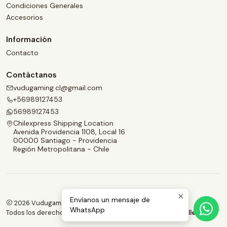
Condiciones Generales
Accesorios
Información
Contacto
Contáctanos
vudugaming.cl@gmail.com
+56989127453
56989127453
Chilexpress Shipping Location
Avenida Providencia 1108, Local 16
00000 Santiago - Providencia
Región Metropolitana - Chile
Envíanos un mensaje de
2026 Vudugaming.
WhatsApp
Todos los derechos reservados.
Desarrollado por Jumpseller
.