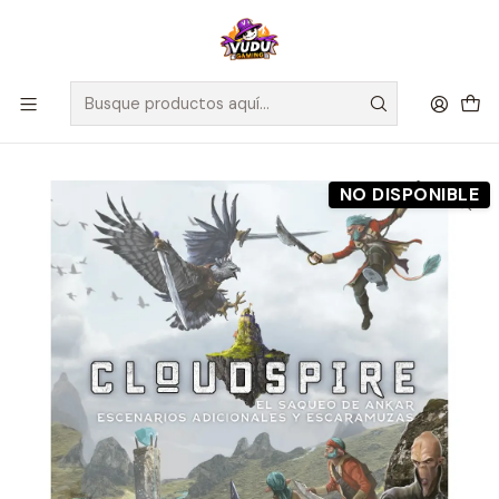
🚀 ¡Despachamos a todo Chile! Envío GRATIS a Regiones sobre
$100.000 y a RM sobre $35.000
Inicio
Preventas
Maldito Games
Preventa - EL SAQUEO DE ANKAR: ESCENARIOS Y ESCARAMUZAS
ADICIONALES - CLOUDSPIRE - Español
NO DISPONIBLE