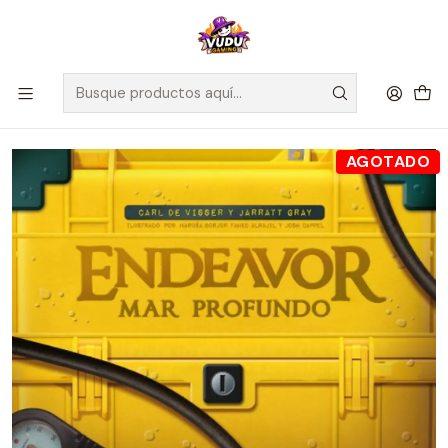
🚀 ¡Despachamos a todo Chile! Envío GRATIS a Regiones sobre
$100.000 y a RM sobre $35.000
Inicio
Juegos de Mesa
Editorial
Maldito Games
Endeavor - Mar Profundo - Español
AGOTADO