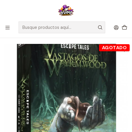
🚀 ¡Despachamos a todo Chile! Envío GRATIS a Regiones sobre
$100.000 y a RM sobre $35.000
Inicio
Juegos de Mesa
Cooperativos
Escape Tales Vástagos De Wyrmwood - Español
AGOTADO