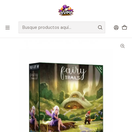
🚀 ¡Despachamos a todo Chile! Envío GRATIS a Regiones sobre
$100.000 y a RM sobre $35.000
Inicio
Juegos de Mesa
Competitivos
Fairy Trails - Español