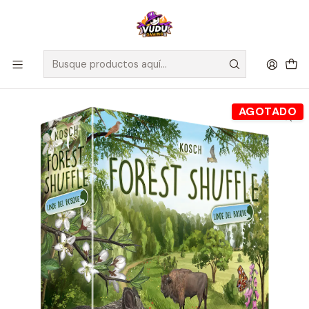
🚀 ¡Despachamos a todo Chile! Envío GRATIS a Regiones sobre
$100.000 y a RM sobre $35.000
Inicio
Juegos de Mesa
Expansiones
Forest Shuffle Linde del bosque - Español
AGOTADO