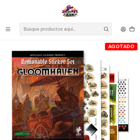
🚀 ¡Despachamos a todo Chile! Envío GRATIS a Regiones sobre
$100.000 y a RM sobre $35.000
Inicio
Juegos de Mesa
Gloomhaven: Stickers Removible
AGOTADO