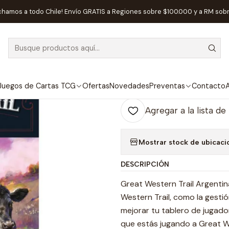
gos de Mesa
Editorial
MasQueOca
Great Western Trail Argentin
chamos a todo Chile! Envío GRATIS a Regiones sobre $100.000 y a RM sob
|
Great Western 
Ag
Juegos de Cartas TCG
Ofertas
Novedades
Preventas
Contacto
A
Cantidad
Agregar a la lista de
Mostrar stock de ubicaci
DESCRIPCIÓN
Great Western Trail Argentin
Western Trail, como la gesti
mejorar tu tablero de jugad
que estás jugando a Great W