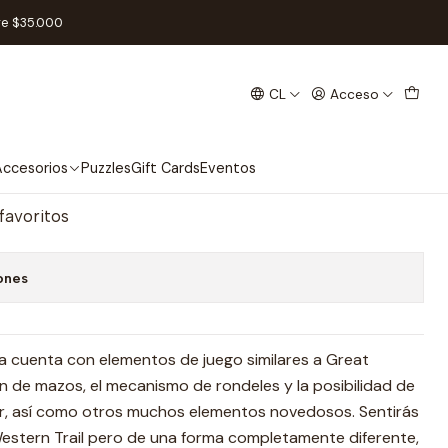
a - Español
re $35.000
CL
Acceso
Trail Argentina - Español
regar al Carro
Comprar ahora
ccesorios
Puzzles
Gift Cards
Eventos
 favoritos
ones
a cuenta con elementos de juego similares a Great
ón de mazos, el mecanismo de rondeles y la posibilidad de
or, así como otros muchos elementos novedosos. Sentirás
estern Trail pero de una forma completamente diferente,