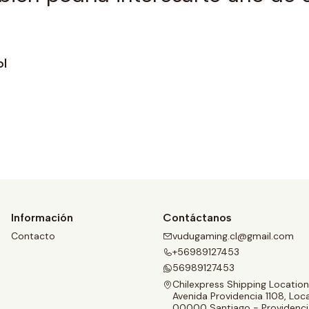
ol
Ver detalles
Información
Contáctanos
Contacto
vudugaming.cl@gmail.com
+56989127453
56989127453
Chilexpress Shipping Location
Avenida Providencia 1108, Loca
00000 Santiago - Providenci