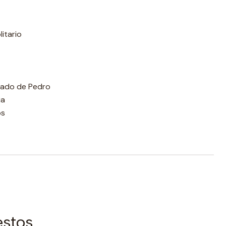
litario
nado de Pedro
ia
os
estos