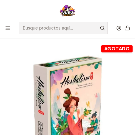
🚀 ¡Despachamos a todo Chile! Envío GRATIS a Regiones sobre
$100.000 y a RM sobre $35.000
Inicio
Juegos de Mesa
Familiares
Herbalism - Juego de Mesa - Español
AGOTADO