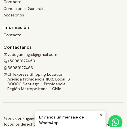
Contacto
Condiciones Generales
Accesorios
Información
Contacto
Contáctanos
vudugaming.cl@gmail.com
+56989127453
56989127453
Chilexpress Shipping Location
Avenida Providencia 1108, Local 16
00000 Santiago - Providencia
Región Metropolitana - Chile
Envíanos un mensaje de
2026 Vudugaming.
WhatsApp
Todos los derechos reservados.
Desarrollado por Jumpseller
.