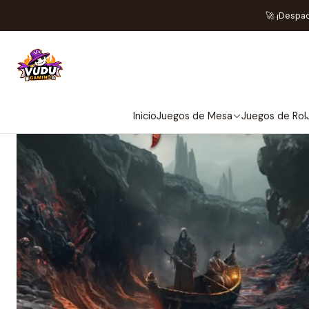
🚀 ¡Despa
NO 
Inicio
Juegos de Mesa
Juegos de Rol