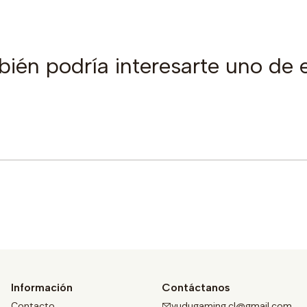
ién podría interesarte uno de 
Comprar ahora
Información
Contáctanos
Contacto
vudugaming.cl@gmail.com