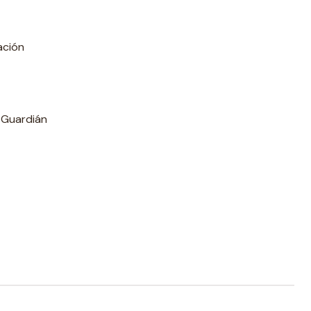
ación
e Guardián