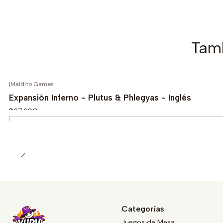
Tamb
|
Maldito Games
Expansión Inferno - Plutus & Phlegyas - Inglés
$37.990
Cantidad
Categorías
Juegos de Mesa