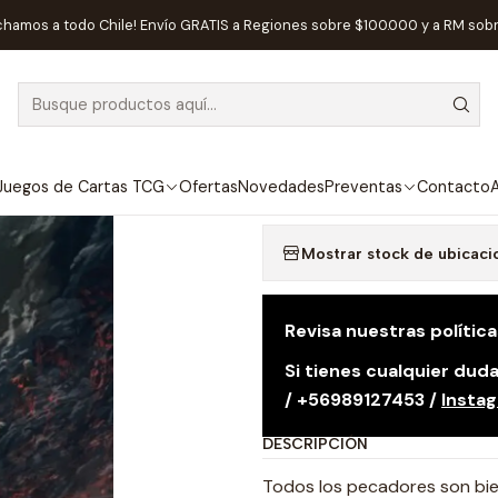
Inicio
Preventas
Maldito Games
Preventa - Inferno - Español
chamos a todo Chile! Envío GRATIS a Regiones sobre $100.000 y a RM sob
|
DISPONIBLE
Preventa - Inf
Agregar a la lista de
Juegos de Cartas TCG
Ofertas
Novedades
Preventas
Contacto
A
Mostrar stock de ubicaci
Revisa nuestras polític
Si tienes cualquier du
/ +56989127453 /
Insta
DESCRIPCIÓN
Todos los pecadores son bie