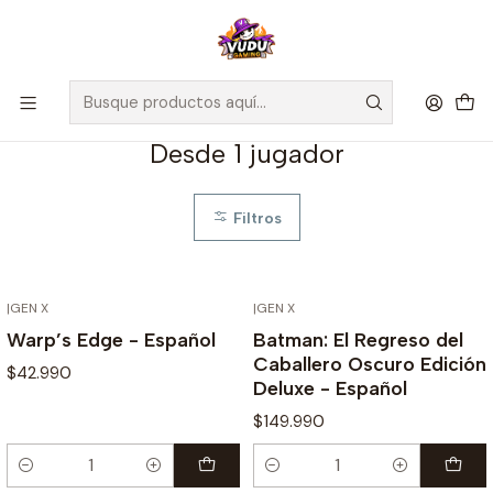
🚀 ¡Despachamos a todo Chile! Envío GRATIS a Regiones sobre
$100.000 y a RM sobre $35.000
Inicio
Juegos de Mesa
Desde 1 jugador
Desde 1 jugador
Filtros
|
GEN X
|
GEN X
Warp’s Edge - Español
Batman: El Regreso del
Caballero Oscuro Edición
$42.990
Deluxe - Español
$149.990
Cantidad
Cantidad