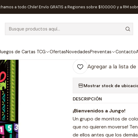
Inicio
Juegos de Mesa
Familiares
Jungo - Español
chamos a todo Chile! Envío GRATIS a Regiones sobre $100.000 y a RM sob
|
Jungo - Españ
Ag
Juegos de Cartas TCG
Ofertas
Novedades
Preventas
Contacto
A
Cantidad
Agregar a la lista de
Mostrar stock de ubicaci
DESCRIPCIÓN
¡Bienvenidos a Jungo!
Un grupo de monitos de col
que no quieren moverse! Ten
de ellos antes que los demás