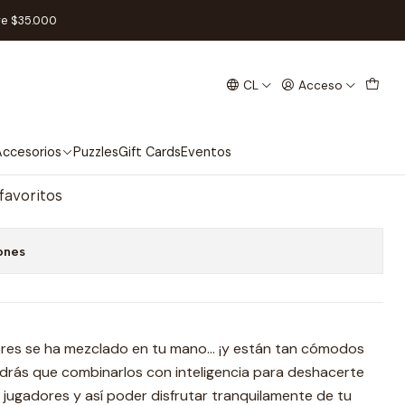
re $35.000
CL
Acceso
ol
regar al Carro
Comprar ahora
ccesorios
Puzzles
Gift Cards
Eventos
 favoritos
ones
ores se ha mezclado en tu mano… ¡y están tan cómodos
drás que combinarlos con inteligencia para deshacerte
 jugadores y así poder disfrutar tranquilamente de tu