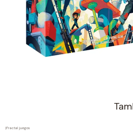
Tamb
|
Fractal juegos