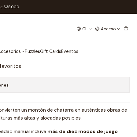
ol
re $35.000
CL
Acceso
ution - Español
regar al Carro
Comprar ahora
ccesorios
Puzzles
Gift Cards
Eventos
 favoritos
ones
convierten un montón de chatarra en auténticas obras de
lturas más altas y alocadas posibles.
ilidad manual incluye
más de diez modos de juego