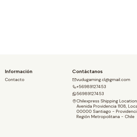
Ver detalles
Información
Contáctanos
Contacto
vudugaming.cl@gmail.com
+56989127453
56989127453
Chilexpress Shipping Location
Avenida Providencia 1108, Loca
00000 Santiago - Providenci
Región Metropolitana - Chile