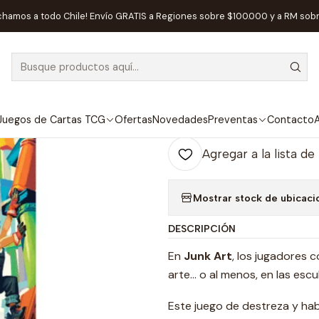
icio
Juegos de Mesa
Competitivos
Junk Art Revolution - Españ
chamos a todo Chile! Envío GRATIS a Regiones sobre $100.000 y a RM sob
|
Junk Art Revol
Ag
Juegos de Cartas TCG
Ofertas
Novedades
Preventas
Contacto
A
Cantidad
Agregar a la lista de
Mostrar stock de ubicaci
DESCRIPCIÓN
En
Junk Art
, los jugadores 
arte… o al menos, en las escu
Este juego de destreza y hab