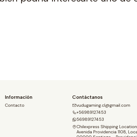
Ver detalles
Información
Contáctanos
Contacto
vudugaming.cl@gmail.com
+56989127453
56989127453
Chilexpress Shipping Location
Avenida Providencia 1108, Loca
00000 Santiago - Providenci