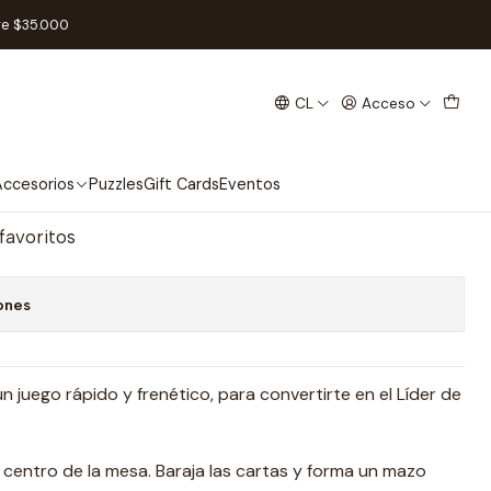
l
re $35.000
CL
Acceso
l
regar al Carro
Comprar ahora
ccesorios
Puzzles
Gift Cards
Eventos
 favoritos
ones
 juego rápido y frenético, para convertirte en el Líder de
 centro de la mesa. Baraja las cartas y forma un mazo