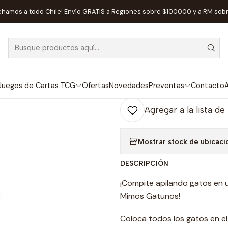
Inicio
Juegos de Mesa
Editorial
Maldito Games
Kittin - Españo
chamos a todo Chile! Envío GRATIS a Regiones sobre $100.000 y a RM sob
|
Kittin - Españo
Ag
Juegos de Cartas TCG
Ofertas
Novedades
Preventas
Contacto
A
Cantidad
Agregar a la lista de
Mostrar stock de ubicaci
DESCRIPCIÓN
¡Compite apilando gatos en un
Mimos Gatunos!
Coloca todos los gatos en el