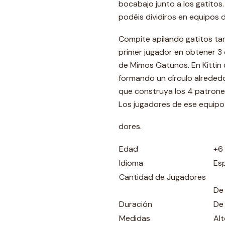
bocabajo junto a los gatitos
podéis dividiros en equipos d
Compite apilando gatitos tan
primer jugador en obtener 3 
de Mimos Gatunos. En Kittin 
formando un círculo alrededo
que construya los 4 patrones 
Los jugadores de ese equip
dores.
Edad
+6
Idioma
Es
Cantidad de Jugadores
De
Duración
De
Medidas
Al