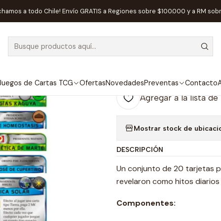
esa
Editorial
Maldito Games
KS promos - Preludio 2 - Terrafor
chamos a todo Chile! Envío GRATIS a Regiones sobre $100.000 y a RM sob
|
AGOTADO
KS promos - Pr
- Español
Juegos de Cartas TCG
Ofertas
Novedades
Preventas
Contacto
A
Agregar a la lista de
Mostrar stock de ubicaci
DESCRIPCIÓN
Un conjunto de 20 tarjetas p
revelaron como hitos diarios
Componentes: