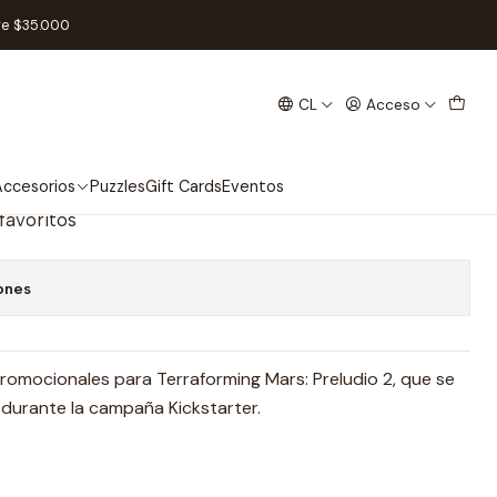
ming Mars - Español
re $35.000
CL
Acceso
eludio 2 - Terraforming Mars
ccesorios
Puzzles
Gift Cards
Eventos
 favoritos
ones
romocionales para Terraforming Mars: Preludio 2, que se
 durante la campaña Kickstarter.