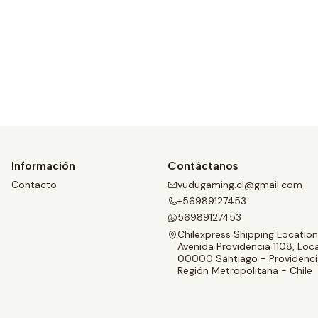
Ver detalles
Información
Contáctanos
Contacto
vudugaming.cl@gmail.com
+56989127453
56989127453
Chilexpress Shipping Location
Avenida Providencia 1108, Loca
00000 Santiago - Providenci
Región Metropolitana - Chile